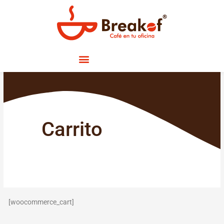
Ir
al
contenido
Carrito
[woocommerce_cart]