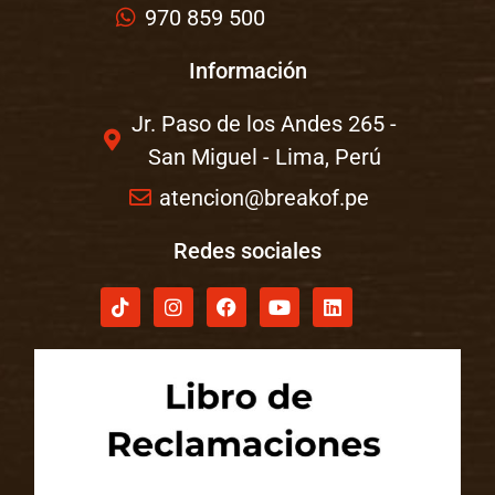
970 859 500
Información
Jr. Paso de los Andes 265 -
San Miguel - Lima, Perú
atencion@breakof.pe
Redes sociales
T
I
F
Y
L
i
n
a
o
i
k
s
c
u
n
t
t
e
t
k
o
a
b
u
e
k
g
o
b
d
r
o
e
i
a
k
n
m