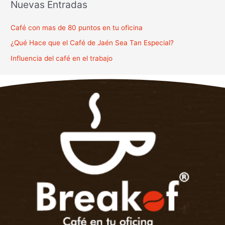
Nuevas Entradas
c
a
Café con mas de 80 puntos en tu oficina
r
¿Qué Hace que el Café de Jaén Sea Tan Especial?
p
Influencia del café en el trabajo
o
r
: