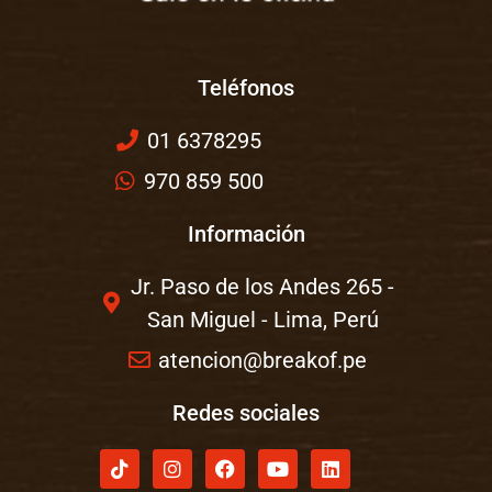
Teléfonos
01 6378295
970 859 500
Información
Jr. Paso de los Andes 265 -
San Miguel - Lima, Perú
atencion@breakof.pe
Redes sociales
T
I
F
Y
L
i
n
a
o
i